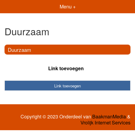
Menu +
Duurzaam
Duurzaam
Link toevoegen
Link toevoegen
Copyright © 2023 Onderdeel van
BaakmanMedia
&
Vrolijk Internet Services