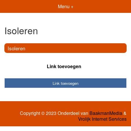
Menu +
Isoleren
Isoleren
Link toevoegen
Link toevoegen
Copyright © 2023 Onderdeel van
BaakmanMedia
&
Vrolijk Internet Services