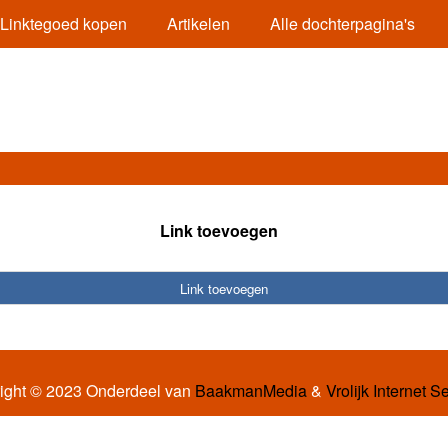
Linktegoed kopen
Artikelen
Alle dochterpagina's
Link toevoegen
Link toevoegen
ight © 2023 Onderdeel van
BaakmanMedia
&
Vrolijk Internet S